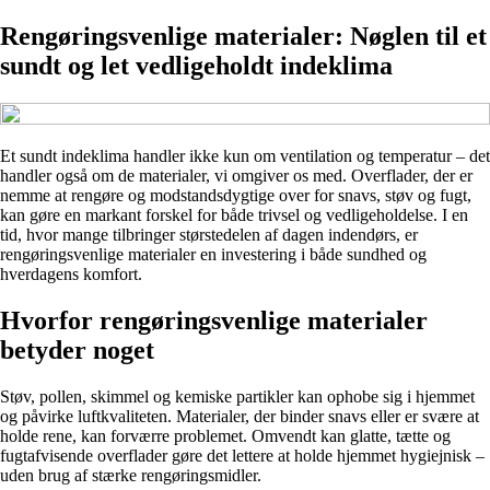
Rengøringsvenlige materialer: Nøglen til et
sundt og let vedligeholdt indeklima
Et sundt indeklima handler ikke kun om ventilation og temperatur – det
handler også om de materialer, vi omgiver os med. Overflader, der er
nemme at rengøre og modstandsdygtige over for snavs, støv og fugt,
kan gøre en markant forskel for både trivsel og vedligeholdelse. I en
tid, hvor mange tilbringer størstedelen af dagen indendørs, er
rengøringsvenlige materialer en investering i både sundhed og
hverdagens komfort.
Hvorfor rengøringsvenlige materialer
betyder noget
Støv, pollen, skimmel og kemiske partikler kan ophobe sig i hjemmet
og påvirke luftkvaliteten. Materialer, der binder snavs eller er svære at
holde rene, kan forværre problemet. Omvendt kan glatte, tætte og
fugtafvisende overflader gøre det lettere at holde hjemmet hygiejnisk –
uden brug af stærke rengøringsmidler.