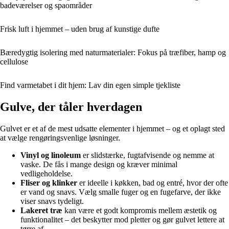
badeværelser og spaområder
Frisk luft i hjemmet – uden brug af kunstige dufte
Bæredygtig isolering med naturmaterialer: Fokus på træfiber, hamp og
cellulose
Find varmetabet i dit hjem: Lav din egen simple tjekliste
Gulve, der tåler hverdagen
Gulvet er et af de mest udsatte elementer i hjemmet – og et oplagt sted
at vælge rengøringsvenlige løsninger.
Vinyl og linoleum
er slidstærke, fugtafvisende og nemme at
vaske. De fås i mange design og kræver minimal
vedligeholdelse.
Fliser og klinker
er ideelle i køkken, bad og entré, hvor der ofte
er vand og snavs. Vælg smalle fuger og en fugefarve, der ikke
viser snavs tydeligt.
Lakeret træ
kan være et godt kompromis mellem æstetik og
funktionalitet – det beskytter mod pletter og gør gulvet lettere at
tørre af.