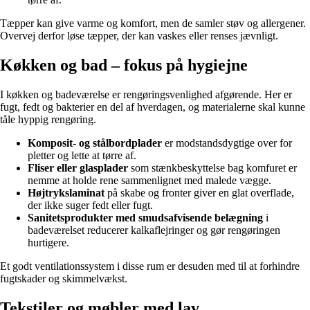
Tæpper kan give varme og komfort, men de samler støv og allergener.
Overvej derfor løse tæpper, der kan vaskes eller renses jævnligt.
Køkken og bad – fokus på hygiejne
I køkken og badeværelse er rengøringsvenlighed afgørende. Her er
fugt, fedt og bakterier en del af hverdagen, og materialerne skal kunne
tåle hyppig rengøring.
Komposit- og stålbordplader
er modstandsdygtige over for
pletter og lette at tørre af.
Fliser eller glasplader
som stænkbeskyttelse bag komfuret er
nemme at holde rene sammenlignet med malede vægge.
Højtrykslaminat
på skabe og fronter giver en glat overflade,
der ikke suger fedt eller fugt.
Sanitetsprodukter med smudsafvisende belægning
i
badeværelset reducerer kalkaflejringer og gør rengøringen
hurtigere.
Et godt ventilationssystem i disse rum er desuden med til at forhindre
fugtskader og skimmelvækst.
Tekstiler og møbler med lav