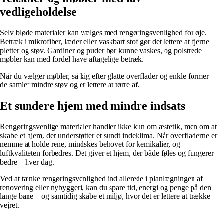
vedligeholdelse
Selv bløde materialer kan vælges med rengøringsvenlighed for øje.
Betræk i mikrofiber, læder eller vaskbart stof gør det lettere at fjerne
pletter og støv. Gardiner og puder bør kunne vaskes, og polstrede
møbler kan med fordel have aftagelige betræk.
Når du vælger møbler, så kig efter glatte overflader og enkle former –
de samler mindre støv og er lettere at tørre af.
Et sundere hjem med mindre indsats
Rengøringsvenlige materialer handler ikke kun om æstetik, men om at
skabe et hjem, der understøtter et sundt indeklima. Når overfladerne er
nemme at holde rene, mindskes behovet for kemikalier, og
luftkvaliteten forbedres. Det giver et hjem, der både føles og fungerer
bedre – hver dag.
Ved at tænke rengøringsvenlighed ind allerede i planlægningen af
renovering eller nybyggeri, kan du spare tid, energi og penge på den
lange bane – og samtidig skabe et miljø, hvor det er lettere at trække
vejret.