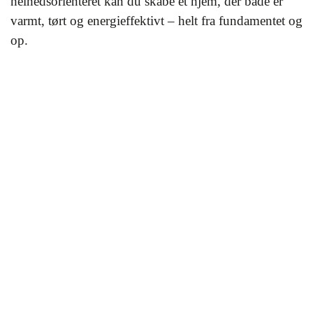
helhedsorienteret kan du skabe et hjem, der både er
varmt, tørt og energieffektivt – helt fra fundamentet og
op.