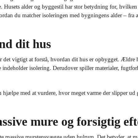
lle. Husets alder og byggestil har stor betydning for, hvilken
vordan du matcher isoleringen med bygningens alder – fra æ
nd dit hus
 er det vigtigt at forstå, hvordan dit hus er opbygget. Æld
indeholder isolering. Derudover spiller materialer, fugtforh
 hjælpe med at vurdere, hvor meget varme der slipper ud
ssive mure og forsigtig eft
te massive murstensvægge uden hulrum. Det betyder, at ma