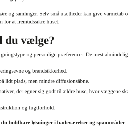
døre og samlinger. Selv små utætheder kan give varmetab 
 for at fremtidssikre huset.
l du vælge?
ygningstype og personlige præferencer. De mest almindelige
leringsevne og brandsikkerhed.
på lidt plads, men mindre diffusionsåbne.
nativer, der egner sig godt til ældre huse, hvor væggene s
onstruktion og fugtforhold.
 du holdbare løsninger i badeværelser og spaområder