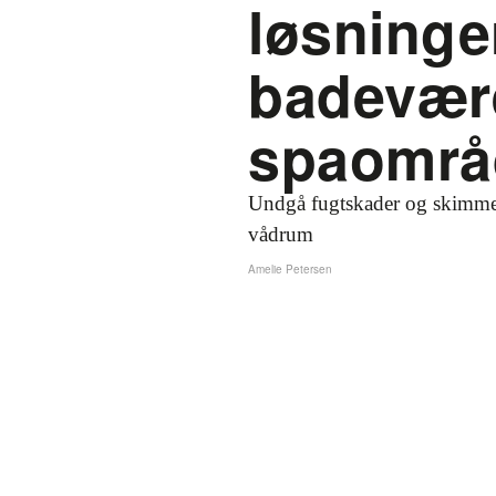
løsninger
badevær
spaområ
Undgå fugtskader og skimme
vådrum
Amelie Petersen