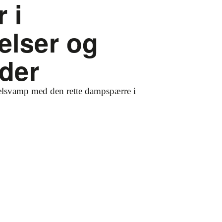
 i
elser og
der
lsvamp med den rette dampspærre i