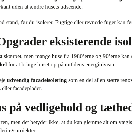
kant uden at ændre husets udseende.
god stand, før du isolerer. Fugtige eller revnede fuger kan fø
Opgrader eksisterende isol
vist skærpet, men mange huse fra 1980’erne og 90’erne kan 
kel
for at bringe huset op på nutidens energiniveau.
eje
udvendig facadeisolering
som en del af en større reno
eller facadeplader.
s på vedligehold og tæthe
arten, men det betyder ikke, at du kan glemme alt om vægi
leringsprojekter.