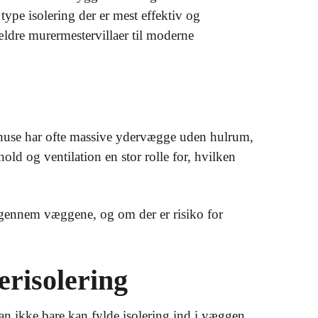
 type isolering der er mest effektiv og
ldre murermestervillaer til moderne
re huse har ofte massive ydervægge uden hulrum,
old og ventilation en stor rolle for, hvilken
 gennem væggene, og om der er risiko for
erisolering
n ikke bare kan fylde isolering ind i væggen,