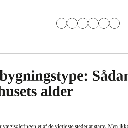
 bygningstype: Såda
husets alder
er vægisoleringen et af de vigtigste steder at starte. Men ik