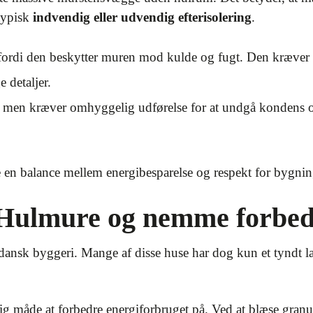
typisk
indvendig eller udvendig efterisolering
.
 fordi den beskytter muren mod kulde og fugt. Den kræver 
 detaljer.
v, men kræver omhyggelig udførelse for at undgå konden
 en balance mellem energibesparelse og respekt for bygnin
 Hulmure og nemme forbed
 dansk byggeri. Mange af disse huse har dog kun et tyndt 
ig måde at forbedre energiforbruget på. Ved at blæse granu