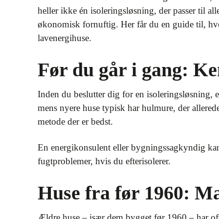
heller ikke én isoleringsløsning, der passer til a
økonomisk fornuftig. Her får du en guide til, h
lavenergihuse.
Før du går i gang: Ke
Inden du beslutter dig for en isoleringsløsning,
mens nyere huse typisk har hulmure, der allerede 
metode der er bedst.
En energikonsulent eller bygningssagkyndig kan
fugtproblemer, hvis du efterisolerer.
Huse fra før 1960: Ma
Ældre huse – især dem bygget før 1960 – har of